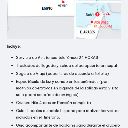
E
N
C
I
A
Incluye:
D
Servicio de Asistencia telefónica 24 HORAS
E
Traslados de llegada y salida del aeropuerto principal.
V
Seguro de Viaje (coberturas de acuerdo a folleto)
I
Espectáculo de luz y sonido en las pirámides (por
motivos operativos en algunas de la salidas esta visita
A
solo podrá ser ofrecida en ingles)
J
Crucero Nilo 4 dias en Pensión completa.
E
Guías Locales de habla hispana para realizar las visitas
incluidas en el Itinerario.
S
Guía acompañante de habla hispana durante el crucero