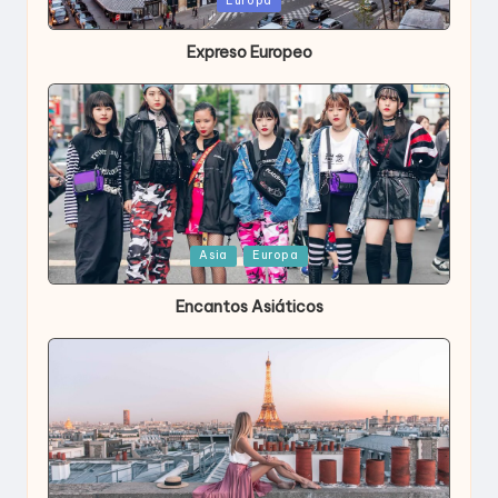
Europa
en
Expreso Europeo
Publicada
Asia
Europa
en
Encantos Asiáticos