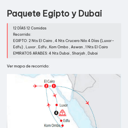
E
Paquete Egipto y Dubai
S
|
12 DÍAS 12 Comidas
Recorrido:
E
EGIPTO: 2 Nts El Cairo , 4 Nts Crucero Nilo 4 Días (Luxor-
U
Edfu) , Luxor , Edfu , Kom Ombo , Aswan , 1 Nts El Cairo
EMIRATOS ARABES: 4 Nts Dubai , Sharjah , Dubai
R
Ver mapa de recorrido:
O
P
A
|
A
G