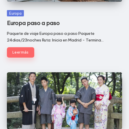
Publicada
Europa
en
Europa paso a paso
Paquete de viaje Europa paso a paso Paquete
24dias/23noches Ruta: Inicia en Madrid - Termina…
Leer más