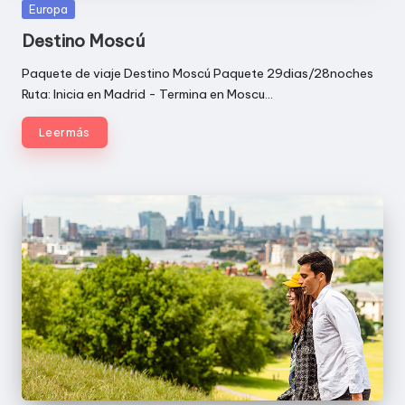
Publicada
Europa
en
Destino Moscú
Paquete de viaje Destino Moscú Paquete 29dias/28noches
Ruta: Inicia en Madrid - Termina en Moscu…
Leer más