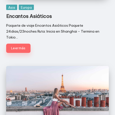
E
Publicada
Asia
Europa
N
en
Encantos Asiáticos
C
Paquete de viaje Encantos Asiáticos Paquete
I
24dias/23noches Ruta: Inicia en Shanghai - Termina en
A
Tokio…
D
Leer más
E
V
I
A
J
E
S