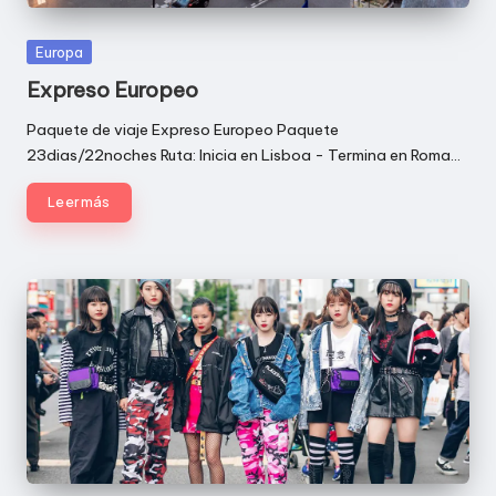
E
Publicada
Europa
S
en
Expreso Europeo
|
Paquete de viaje Expreso Europeo Paquete
E
23dias/22noches Ruta: Inicia en Lisboa - Termina en Roma…
U
Leer más
R
O
P
A
|
A
G