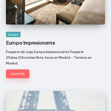
Publicada
Europa
en
Europa Impresionante
Paquete de viaje Europa Impresionante Paquete
25dias/24noches Ruta: Inicia en Madrid - Termina en
Madrid…
Leer más