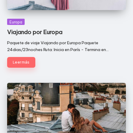
Publicada
Europa
en
Viajando por Europa
Paquete de viaje Viajando por Europa Paquete
24dias/23noches Ruta: Inicia en París - Termina en…
Leer más