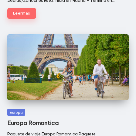
26dias/25noches Ruta: Inicia en Madrid - Termina en…
Leer más
Publicada
Europa
en
Europa Romantica
Paquete de viaje Europa Romantica Paquete