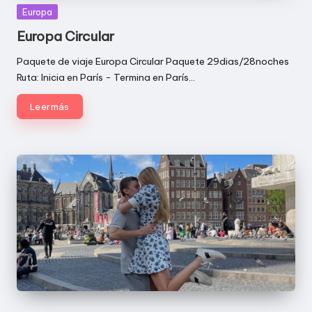
Publicada
Europa
en
Europa Circular
Paquete de viaje Europa Circular Paquete 29dias/28noches
Ruta: Inicia en París - Termina en París…
Leer más