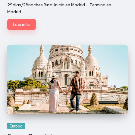
29dias/28noches Ruta: Inicia en Madrid - Termina en
Madrid…
Leer más
Publicada
Europa
en