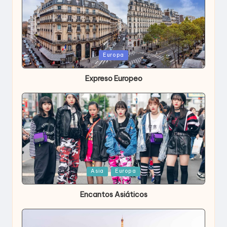
Publicada
Europa
en
Expreso Europeo
Publicada
Asia
Europa
en
Encantos Asiáticos