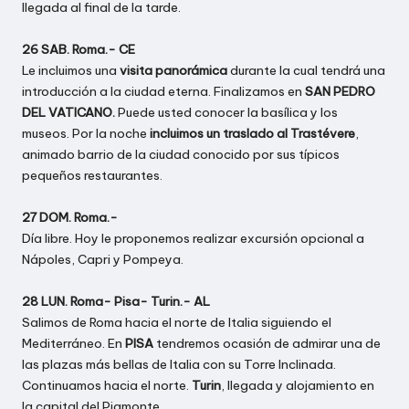
llegada al final de la tarde.
26 SAB. Roma.- CE
Le incluimos una
visita panorámica
durante la cual tendrá una
introducción a la ciudad eterna. Finalizamos en
SAN PEDRO
DEL VATICANO.
Puede usted conocer la basílica y los
museos. Por la noche
incluimos un traslado al Trastévere
,
animado barrio de la ciudad conocido por sus típicos
pequeños restaurantes.
27 DOM. Roma.-
Día libre. Hoy le proponemos realizar excursión opcional a
Nápoles, Capri y Pompeya.
28 LUN. Roma- Pisa- Turin.- AL
Salimos de Roma hacia el norte de Italia siguiendo el
Mediterráneo. En
PISA
tendremos ocasión de admirar una de
las plazas más bellas de Italia con su Torre Inclinada.
Continuamos hacia el norte.
Turin
, llegada y alojamiento en
la capital del Piamonte.