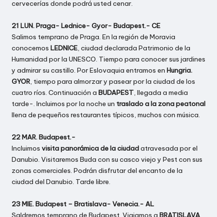
cervecerías donde podrá usted cenar.
21 LUN. Praga- Lednice- Gyor- Budapest.- CE
Salimos temprano de Praga. En la región de Moravia
conocemos
LEDNICE
, ciudad declarada Patrimonio de la
Humanidad por la UNESCO. Tiempo para conocer sus jardines
y admirar su castillo. Por Eslovaquia entramos en
Hungria.
GYOR
, tiempo para almorzar y pasear por la ciudad de los
cuatro ríos. Continuación a
BUDAPEST
, llegada a media
tarde-. Incluimos por la noche un
traslado a la zona peatonal
llena de pequeños restaurantes típicos, muchos con música.
22 MAR. Budapest.-
Incluimos
visita panorámica de la ciudad
atravesada por el
Danubio. Visitaremos Buda con su casco viejo y Pest con sus
zonas comerciales. Podrán disfrutar del encanto de la
ciudad del Danubio. Tarde libre.
23 MIE. Budapest – Bratislava- Venecia.- AL
Saldremos temprano de Budapest. Viajamos a
BRATISLAVA
,