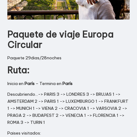
E
S
|
Paquete de viaje Europa
E
Circular
U
Paquete 29dias/28noches
R
Ruta:
O
P
Inicia en
París
– Termina en
París
A
Descubriendo…-> PARIS 3 -> LONDRES 3 -> BRUJAS 1 ->
AMSTERDAM 2 -> PARIS 1 -> LUXEMBURGO 1 -> FRANKFURT
|
1 -> MUNICH 1 -> VIENA 2 -> CRACOVIA 1 -> VARSOVIA 2 ->
A
PRAGA 2 -> BUDAPEST 2 -> VENECIA 1 -> FLORENCIA 1 ->
ROMA 3 -> TURIN 1
G
Paises visitados: