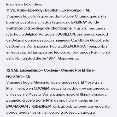
la ginebra holandesa.
11 VIE. París-Epernay-Bouillon-Luxemburgo.- AL
Viajamos hacia la región productora del Champagne. Entre
bonitos pueblos y viñedos llegamos a
EPERNAY
donde
visitamos una bodega de Champagne
. Tras ello, seguimos
ruta hacia
Bélgica
. Parada en
BOUILLON
, pintoresca ciudad
de Bélgica donde destaca el inmenso Castillo de Godofredo
de Bouillon. Continuación hacia
LUXEMBURGO
. Tiempo libre
en esta capital Europea protegida por barrancos Patrimonio
de la Humanidad desde 1994. Alojamiento.
12 SAB. Luxemburgo- Cochem- Crucero Por El Rhin-
Frankfurt.- CE
Viajamos hacia Alemania: dos grandes ríos: El Mosela y el
Rhin. Tiempo en
COCHEM
, pequeña ciudad muy pintoresca a
orillas del río Mosela. Continuamos hacia el Rhin. Incluimos un
pequeño
crucero por el Rhin
de una hora y media entre
BACHARACH
y
RUDESHEIM
, ambas poblaciones con encanto
donde tendremos un tiempo para pasear. Llegada a