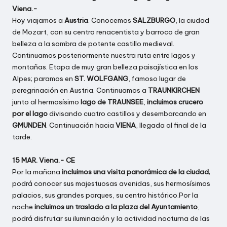
Viena.-
Hoy viajamos a
Austria
. Conocemos
SALZBURGO
, la ciudad
de Mozart, con su centro renacentista y barroco de gran
belleza a la sombra de potente castillo medieval.
Continuamos posteriormente nuestra ruta entre lagos y
montañas. Etapa de muy gran belleza paisajística en los
Alpes; paramos en
ST. WOLFGANG
, famoso lugar de
peregrinación en Austria. Continuamos a
TRAUNKIRCHEN
junto al hermosísimo
lago de TRAUNSEE
,
incluimos crucero
por el lago
divisando cuatro castillos y desembarcando en
GMUNDEN
. Continuación hacia
VIENA
, llegada al final de la
tarde.
15 MAR. Viena.- CE
Por la mañana
incluimos una visita panorámica de la ciudad
;
podrá conocer sus majestuosas avenidas, sus hermosísimos
palacios, sus grandes parques, su centro histórico.Por la
noche
incluimos un traslado a la plaza del Ayuntamiento
,
podrá disfrutar su iluminación y la actividad nocturna de las