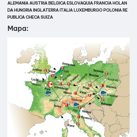
E
ALEMANIA
AUSTRIA
BELGICA
ESLOVAQUIA
FRANCIA
HOLAN
N
DA
HUNGRIA
INGLATERRA
ITALIA
LUXEMBURGO
POLONIA
RE
PUBLICA CHECA
SUIZA
C
Mapa:
I
A
D
E
V
I
A
J
E
S