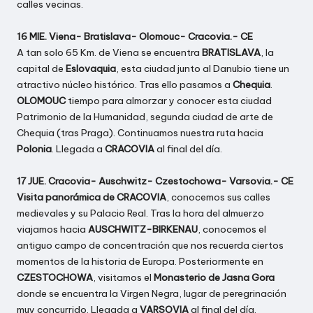
calles vecinas.
16 MIE. Viena- Bratislava- Olomouc- Cracovia.- CE
A tan solo 65 Km. de Viena se encuentra
BRATISLAVA
, la
capital de
Eslovaquia
, esta ciudad junto al Danubio tiene un
atractivo núcleo histórico. Tras ello pasamos a
Chequia
.
OLOMOUC
tiempo para almorzar y conocer esta ciudad
Patrimonio de la Humanidad, segunda ciudad de arte de
Chequia (tras Praga). Continuamos nuestra ruta hacia
Polonia
. Llegada a
CRACOVIA
al final del día.
17 JUE. Cracovia- Auschwitz- Czestochowa- Varsovia.- CE
Visita panorámica de CRACOVIA
, conocemos sus calles
medievales y su Palacio Real. Tras la hora del almuerzo
viajamos hacia
AUSCHWITZ-BIRKENAU
, conocemos el
antiguo campo de concentración que nos recuerda ciertos
momentos de la historia de Europa. Posteriormente en
CZESTOCHOWA
, visitamos el
Monasterio de Jasna Gora
donde se encuentra la Virgen Negra, lugar de peregrinación
muy concurrido. Llegada a
VARSOVIA
al final del día.