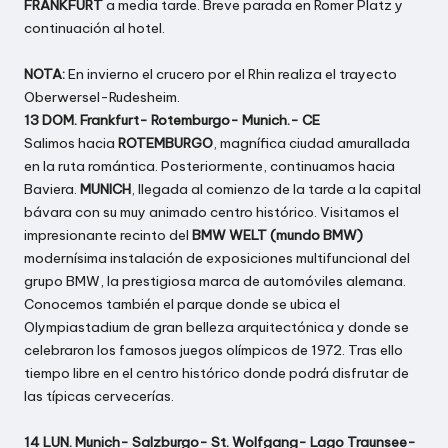
FRANKFURT
a media tarde. Breve parada en Romer Platz y
continuación al hotel.
NOTA:
En invierno el crucero por el Rhin realiza el trayecto
Oberwersel-Rudesheim.
13 DOM. Frankfurt- Rotemburgo- Munich.- CE
Salimos hacia
ROTEMBURGO
, magnífica ciudad amurallada
en la ruta romántica. Posteriormente, continuamos hacia
Baviera.
MUNICH
, llegada al comienzo de la tarde a la capital
bávara con su muy animado centro histórico. Visitamos el
impresionante recinto del
BMW WELT (mundo BMW)
modernísima instalación de exposiciones multifuncional del
grupo BMW, la prestigiosa marca de automóviles alemana.
Conocemos también el parque donde se ubica el
Olympiastadium de gran belleza arquitectónica y donde se
celebraron los famosos juegos olímpicos de 1972. Tras ello
tiempo libre en el centro histórico donde podrá disfrutar de
las típicas cervecerías.
14 LUN. Munich- Salzburgo- St. Wolfgang- Lago Traunsee-