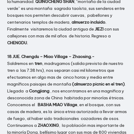
la humanidad.
QUINGCHENG SHAN
, “montaña de la ciudad
verde” es una montaña sagrada taoísta, sus senderos entre
bosques nos permiten descubrir cuevas, pabellones y
centenarios templos de madera,
almuerzo incluido.
Finalmente visitaremos la ciudad antigua de
JIEZI
con sus
callejones con mas de mil años de historia. Regreso a
CHENGDU.
18 JUE. Chengdu – Miao Village – Zhaosing.-
Saldremos en
tren
, madrugamos (salida prevista de nuestro
tren a las 7.38 hrs), nos separan casi mil kilometros que
efectuamos en algo mas de cinco horas y media entre
magníficos paisajes de montaña
(almuerzo picnic en el tren)
.
Llegada a
Congjiang
, nos encontramos en una magnifica y
desconocida zona de China habitada por minorías étnicas.
Conocemos el
BASHA MIAO Village
, en el bosque, con sus
casas de madera, es la única etnia autorizada a llevar armas
de fuego, al haber sido tradicionales cazadores de osos.
Continuamos a
ZHAOXING
, la población mas importante de
la minoría Dong, bellísimo lugar con sus mas de 800 viviendas