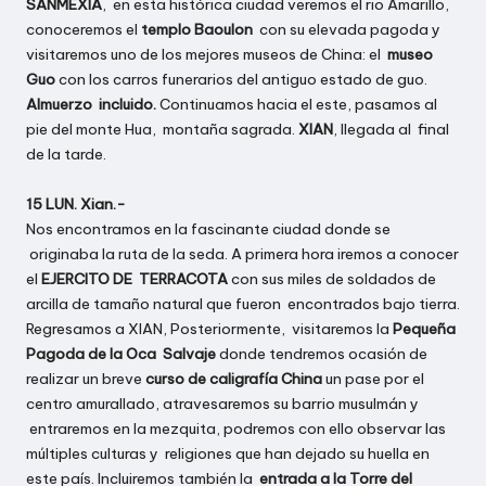
SANMEXIA
, en esta histórica ciudad veremos el rio Amarillo,
conoceremos el
templo Baoulon
con su elevada pagoda y
visitaremos uno de los mejores museos de China: el
museo
Guo
con los carros funerarios del antiguo estado de guo.
Almuerzo incluido.
Continuamos hacia el este, pasamos al
pie del monte Hua, montaña sagrada.
XIAN
, llegada al final
de la tarde.
15 LUN. Xian.-
Nos encontramos en la fascinante ciudad donde se
originaba la ruta de la seda. A primera hora iremos a conocer
el
EJERCITO DE TERRACOTA
con sus miles de soldados de
arcilla de tamaño natural que fueron encontrados bajo tierra.
Regresamos a XIAN, Posteriormente, visitaremos la
Pequeña
Pagoda de la Oca Salvaje
donde tendremos ocasión de
realizar un breve
curso de caligrafía China
un pase por el
centro amurallado, atravesaremos su barrio musulmán y
entraremos en la mezquita, podremos con ello observar las
múltiples culturas y religiones que han dejado su huella en
este país. Incluiremos también la
entrada a la Torre del