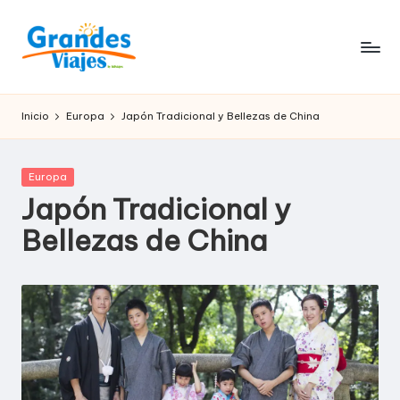
Saltar
al
G
contenido
Grandes
viajes
R
Inicio
Europa
Japón Tradicional y Bellezas de China
desde
A
Perú
N
Publicada
Europa
en
Japón Tradicional y
D
Bellezas de China
E
S
V
I
A
J