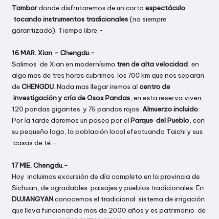
Tambor
donde disfrutaremos de un corto
espectáculo
tocando instrumentos tradicionales
(no siempre
garantizado). Tiempo libre.-
16 MAR. Xian – Chengdu.-
Salimos de Xian en modernísimo
tren de alta velocidad
, en
algo mas de tres horas cubrimos los 700 km que nos separan
de
CHENGDU
. Nada mas llegar iremos al
centro de
investigación y cría de Osos Pandas
, en esta reserva viven
120 pandas gigantes y 76 pandas rojos.
Almuerzo incluido
.
Por la tarde daremos un paseo por el
Parque del Pueblo
, con
su pequeño lago, la población local efectuando Taichi y sus
casas de té.-
17 MIE. Chengdu.-
Hoy incluimos excursión de día completo en la provincia de
Sichuan, de agradables paisajes y pueblos tradicionales. En
DUJIANGYAN
conocemos el tradicional sistema de irrigación,
que lleva funcionando mas de 2000 años y es patrimonio de