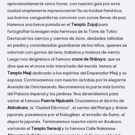
aproximadamente cinco horas, con nuestro guía por esta
ciudad simplemente impresionante! Su actividad frenética,
sus barrios vanguardistas conviven con zonas llenas de paz.
Haremos una breve parada en el
Templo Zojoji
para
fotografiar la imagen más hermosa de la Torre de Tokio.
Destacan los cientos y cientos de Jizos, deidades talladas
en piedra y consideradas guardianas de los niños, quienes se
adornan con gorros de lana, baberos y molinos de viento.
Luego nos dirigiremos al famoso
cruce de Shibuya
, que se
dice que es el cruce más transitado del mundo. Iremos al
Templo Meiji
dedicado a los espíritus del Emperador Meiji y su
esposa. Continuaremos con nuestro autobús por la elegante
Avenida de Omotesando. Recorreremos la parte más bonita
del Palacio Imperial y los jardines. Nos detendremos para
visitar el famoso
Puente Nijubashi
. Cruzaremos el distrito de
Akihabara
, la “Ciudad Eléctrica”, el centro del Manga y Anime
japonés; pasaremos por el Kokugikan, el estadio de Sumo, el
deporte japonés. Terminaremos nuestra visita en Asakusa,
visitando el
Templo Sensoji
y la famosa Calle Nakamise.