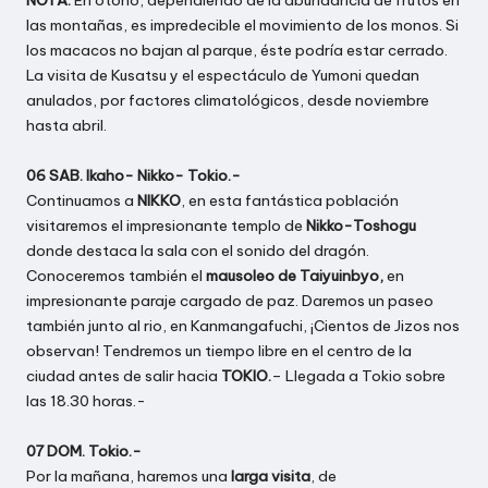
NOTA:
En otoño, dependiendo de la abundancia de frutos en
las montañas, es impredecible el movimiento de los monos. Si
los macacos no bajan al parque, éste podría estar cerrado.
La visita de Kusatsu y el espectáculo de Yumoni quedan
anulados, por factores climatológicos, desde noviembre
hasta abril.
06 SAB. Ikaho- Nikko- Tokio.-
Continuamos a
NIKKO
, en esta fantástica población
visitaremos el impresionante templo de
Nikko-Toshogu
donde destaca la sala con el sonido del dragón.
Conoceremos también el
mausoleo de Taiyuinbyo,
en
impresionante paraje cargado de paz. Daremos un paseo
también junto al rio, en Kanmangafuchi, ¡Cientos de Jizos nos
observan! Tendremos un tiempo libre en el centro de la
ciudad antes de salir hacia
TOKIO.
– Llegada a Tokio sobre
las 18.30 horas.-
07 DOM. Tokio.-
Por la mañana, haremos una
larga visita
, de