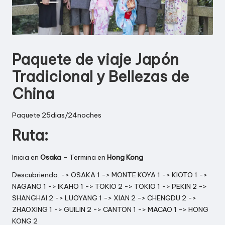
E
S
|
Paquete de viaje Japón
E
Tradicional y Bellezas de
U
China
R
Paquete 25dias/24noches
O
Ruta:
P
A
Inicia en
Osaka
– Termina en
Hong Kong
|
Descubriendo..-> OSAKA 1 -> MONTE KOYA 1 -> KIOTO 1 ->
NAGANO 1 -> IKAHO 1 -> TOKIO 2 -> TOKIO 1 -> PEKIN 2 ->
A
SHANGHAI 2 -> LUOYANG 1 -> XIAN 2 -> CHENGDU 2 ->
G
ZHAOXING 1 -> GUILIN 2 -> CANTON 1 -> MACAO 1 -> HONG
KONG 2