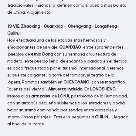
tradicionales, muchos lo definen como el pueblo mas bonito
de China. Alojamiento.
19 VIE. Zhaoxing- Guanxiao- Chengyang- Longsheng-
Guilin.-
Hoy efectuara una de las etapas mas hermosas y
emocionantes de su viaje.
GUANXIAO
, entre sorprendentes
pueblos de
etnia Dong
con su hermosa arquitectura de
madera, este pueblo lleno de encanto y parado en el tiempo
es poco frecuentado por el turismo internacional, veremos
su puente colgante, la torre del tambor, el teatro de la
ópera. Paramos también en
CHENGYANG
, con su magnífico
“puente del viento”.
Almuerzo incluido.
En
LONGSHENG
iremos a los
arrozales
de LONJI
,
patrimonio de la Humanidad,
con un autobús pequeño subiremos a los miradores y podrá
bajar un tramo caminando por sendas entre arrozales y
maravillosos paisajes. Tras ello seguimos a
GUILIN
-Llegada
al final de la tarde-