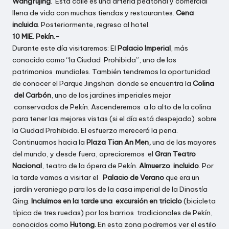
Wangfujing
. Esta calle es una arteria peatonal y comercial
llena de vida con muchas tiendas y restaurantes.
Cena
incluida
. Posteriormente, regreso al hotel.
10 MIE. Pekín.-
Durante este día visitaremos: El
Palacio Imperial
, más
conocido como “la Ciudad Prohibida”, uno de los
patrimonios mundiales. También tendremos la oportunidad
de conocer el Parque Jingshan donde se encuentra la
Colina
del Carbón
, uno de los jardines imperiales mejor
conservados de Pekín. Ascenderemos a lo alto de la colina
para tener las mejores vistas (si el día está despejado) sobre
la Ciudad Prohibida. El esfuerzo merecerá la pena.
Continuamos hacia la
Plaza Tian An Men,
una de las mayores
del mundo, y desde fuera, apreciaremos el
Gran Teatro
Nacional
, teatro de la ópera de Pekín.
Almuerzo incluido
. Por
la tarde vamos a visitar el
Palacio de Verano
que era un
jardín veraniego para los de la casa imperial de la Dinastía
Qing.
Incluimos en la tarde una excursión en triciclo
(bicicleta
típica de tres ruedas) por los barrios tradicionales de Pekín,
conocidos como
Hutong.
En esta zona podremos ver el estilo