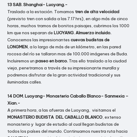
13 SAB. Shanghai- Luoyang.-
Traslado a la estación. Tomamos
tren de alta velocidad
(previsto tren con salida a las 7.17 hrs), en algo más de cinco
horas, muchos tramos de bonitos paisajes, cubrimos los 1000
km que nos separan de
LUOYANG. Almuerzo incluido.
Conocemos las impresionantes
cuevas budistas de
LONGMEN
, a lo largo de más de un kilómetro, en las pared
rocosa del río se tallaron mas de 100.000 imágenes de Buda.
Incluiremos un
paseo en barco.
Tras ello traslado a la ciudad
vieja, penetramos a través de su impresionante muralla y
podremos disfrutar de la gran actividad tradicional y sus
iluminadas calles.
14 DOM. Luoyang- Monasterio Caballo Blanco- Sanmexia –
Xian.-
A primera hora, a las afueras de Luoyang, visitamos el
MONASTERIO BUDISTA DEL CABALLO BLANCO
, extenso
monasterio y lugar de estudio al cual llegan budistas de
todos los países del mundo. Continuamos nuestra ruta hacia