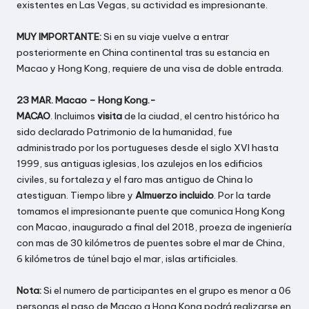
existentes en Las Vegas, su actividad es impresionante.
MUY IMPORTANTE:
Si en su viaje vuelve a entrar
posteriormente en China continental tras su estancia en
Macao y Hong Kong, requiere de una visa de doble entrada.
23 MAR. Macao – Hong Kong.-
MACAO
. Incluimos
visita
de la ciudad, el centro histórico ha
sido declarado Patrimonio de la humanidad, fue
administrado por los portugueses desde el siglo XVI hasta
1999, sus antiguas iglesias, los azulejos en los edificios
civiles, su fortaleza y el faro mas antiguo de China lo
atestiguan. Tiempo libre y
Almuerzo incluido
. Por la tarde
tomamos el impresionante puente que comunica Hong Kong
con Macao, inaugurado a final del 2018, proeza de ingeniería
con mas de 30 kilómetros de puentes sobre el mar de China,
6 kilómetros de túnel bajo el mar, islas artificiales.
Nota:
Si el numero de participantes en el grupo es menor a 06
personas el paso de Macao a Hong Kong podrá realizarse en