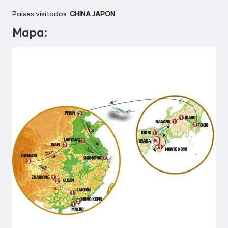
E
Paises visitados:
CHINA
JAPON
N
Mapa:
C
I
A
D
E
V
I
A
J
E
S