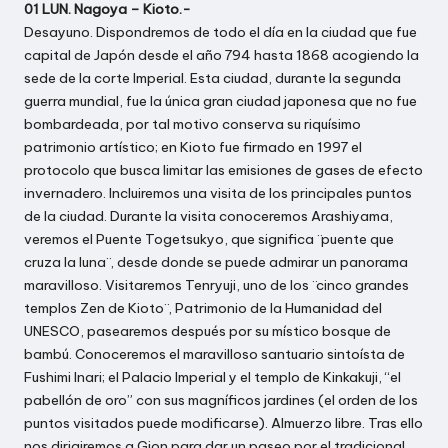
01 LUN. Nagoya – Kioto.-
Desayuno. Dispondremos de todo el día en la ciudad que fue
capital de Japón desde el año 794 hasta 1868 acogiendo la
sede de la corte Imperial. Esta ciudad, durante la segunda
guerra mundial, fue la única gran ciudad japonesa que no fue
bombardeada, por tal motivo conserva su riquísimo
patrimonio artístico; en Kioto fue firmado en 1997 el
protocolo que busca limitar las emisiones de gases de efecto
invernadero. Incluiremos una visita de los principales puntos
de la ciudad. Durante la visita conoceremos Arashiyama,
veremos el Puente Togetsukyo, que significa ¨puente que
cruza la luna¨, desde donde se puede admirar un panorama
maravilloso. Visitaremos Tenryuji, uno de los ¨cinco grandes
templos Zen de Kioto¨, Patrimonio de la Humanidad del
UNESCO, pasearemos después por su místico bosque de
bambú. Conoceremos el maravilloso santuario sintoísta de
Fushimi Inari; el Palacio Imperial y el templo de Kinkakuji, “el
pabellón de oro” con sus magníficos jardines (el orden de los
puntos visitados puede modificarse). Almuerzo libre. Tras ello
nos dirigiremos a Gion para dar un paseo por el tradicional