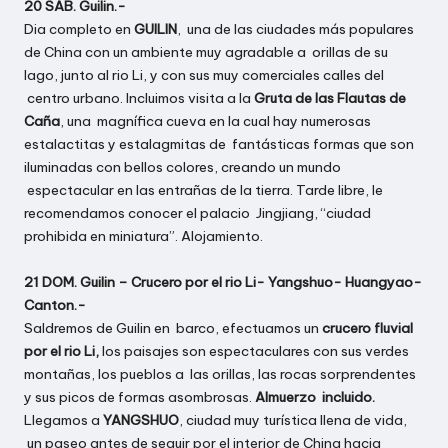
20 SAB. Guilin.-
Dia completo en
GUILIN
, una de las ciudades más populares
de China con un ambiente muy agradable a orillas de su
lago, junto al rio Li, y con sus muy comerciales calles del
centro urbano. Incluimos visita a la
Gruta de las Flautas de
Caña
, una magnífica cueva en la cual hay numerosas
estalactitas y estalagmitas de fantásticas formas que son
iluminadas con bellos colores, creando un mundo
espectacular en las entrañas de la tierra. Tarde libre, le
recomendamos conocer el palacio Jingjiang, “ciudad
prohibida en miniatura”. Alojamiento.
21 DOM. Guilin – Crucero por el rio Li- Yangshuo- Huangyao-
Canton.-
Saldremos de Guilin en barco, efectuamos un
crucero fluvial
por el rio Li,
los paisajes son espectaculares con sus verdes
montañas, los pueblos a las orillas, las rocas sorprendentes
y sus picos de formas asombrosas.
Almuerzo incluido.
Llegamos a
YANGSHUO
, ciudad muy turística llena de vida,
un paseo antes de seguir por el interior de China hacia