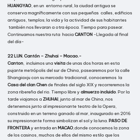
HUANGYAO
, en un entorno rural, la ciudad antigua se
conserva magníficamente con sus pequeñas calles, edificios
antiguos, templos; la vida y la actividad de sus habitantes
también nos llevaran a otra época. Tiempo para pasear.
Continuamos nuestra ruta hacia
CANTON
-Llegada al final
del día-
22 LUN. Cantón – Zhuhai – Macao.-
Canton
, incluimos una
visita
de unas dos horas en esta
pujante metrópolis del sur de China, pasearemos por la calle
Shangiaxju con su mercado tradicional, conoceremos la
Casa del clan Chen
de finales del siglo XIX y recorreremos la
zona ribereña del rio. Tiempo libre y
almuerzo incluido
. Por la
tarde viajamos a
ZHUHAI
, junto al mar de China, nos
detenemos junto al impresionante teatro de la Opera,
construido en un terreno ganado al mar, inaugurado en 2016
su impresionante forma simbolizan el sol y la luna.
PASO DE
FRONTERA
y entrada en
MACAO
,donde conocemos la zona
de los casinos, muchos de ellos del mismo estilo que los