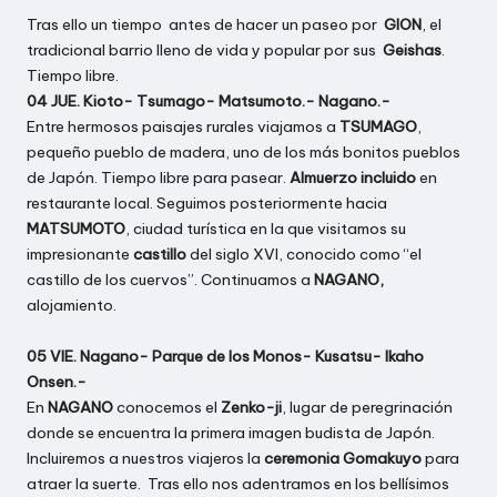
Tras ello un tiempo antes de hacer un paseo por
GION
, el
tradicional barrio lleno de vida y popular por sus
Geishas
.
Tiempo libre.
04 JUE. Kioto- Tsumago- Matsumoto.- Nagano.-
Entre hermosos paisajes rurales viajamos a
TSUMAGO
,
pequeño pueblo de madera, uno de los más bonitos pueblos
de Japón. Tiempo libre para pasear.
Almuerzo incluido
en
restaurante local. Seguimos posteriormente hacia
MATSUMOTO
, ciudad turística en la que visitamos su
impresionante
castillo
del siglo XVI, conocido como “el
castillo de los cuervos”. Continuamos a
NAGANO,
alojamiento.
05 VIE. Nagano- Parque de los Monos- Kusatsu- Ikaho
Onsen.-
En
NAGANO
conocemos el
Zenko-ji
, lugar de peregrinación
donde se encuentra la primera imagen budista de Japón.
Incluiremos a nuestros viajeros la
ceremonia Gomakuyo
para
atraer la suerte. Tras ello nos adentramos en los bellísimos