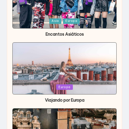
Publicada
Asia
Europa
en
Encantos Asiáticos
Publicada
Europa
en
Viajando por Europa