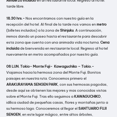
Almuerzo incluido
en un restaurante local. Regreso al hotel.
tarde libre.
18.30 hrs.-
Nos encontramos con nuestro guía en la
recepción del hotel. Al final de la tarde nos vamos en
metro
(billetes incluidos) a la zona de
Shinjuku
. A continuación,
iremos dando un paseo hasta el restaurante para descubrir
esta zona que cuenta con una animada vida nocturna.
Cena
incluida
de bienvenida en restaurante local. Regreso al hotel
nuevamente en metro acompañados por nuestro guía.
08 LUN. Tokio- Monte Fuji- Kawaguchiko – Tokio.-
Viajamos hacia la hermosa zona del Monte Fuji. Bonitos
paisajes en nuestra ruta. Conocemos primero el
ARAKURAYAMA SENGEN PARK
, con sus hermosas pagodas,
desde aquí se obtienen las mejores y mas conocidas vistas
sobre el Monte Fuji. Tras ello seguimos a
KAWAGUCHIKO
,
idílica ciudad de pequeñas casas, flores y montañas junto a
su hermoso lago. Conoceremos al llegar el
SANTUARIO FUJI
SENGEN
, en este lugar mágico, entre altos árboles,