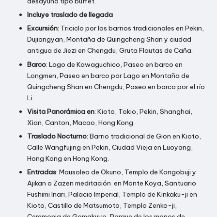
desayuno tipo buffet.
Incluye traslado de llegada
Excursión
: Triciclo por los barrios tradicionales en Pekin,
Dujiangyan, Montaña de Quingcheng Shan y ciudad
antigua de Jiezi en Chengdu, Gruta Flautas de Caña.
Barco
: Lago de Kawaguchico, Paseo en barco en
Longmen, Paseo en barco por Lago en Montaña de
Quingcheng Shan en Chengdu, Paseo en barco por el río
Li.
Visita Panorámica en
: Kioto, Tokio, Pekin, Shanghai,
Xian, Canton, Macao, Hong Kong.
Traslado Nocturno
: Barrio tradicional de Gion en Kioto,
Calle Wangfujing en Pekin, Ciudad Vieja en Luoyang,
Hong Kong en Hong Kong.
Entradas
: Mausoleo de Okuno, Templo de Kongobuji y
Ajikan o Zazen meditación en Monte Koya, Santuario
Fushimi Inari, Palacio Imperial, Templo de Kinkaku-ji en
Kioto, Castillo de Matsumoto, Templo Zenko-ji,
Ceremonia de Gomakuyo, Parque de los monos de